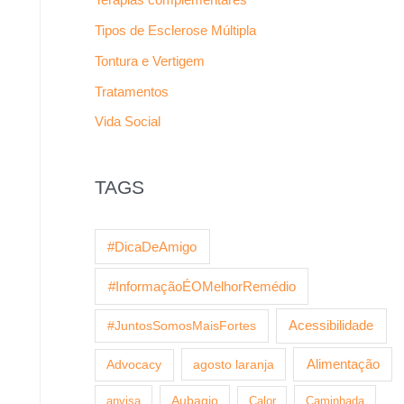
Tipos de Esclerose Múltipla
Tontura e Vertigem
Tratamentos
Vida Social
TAGS
#DicaDeAmigo
#InformaçãoÉOMelhorRemédio
Acessibilidade
#JuntosSomosMaisFortes
agosto laranja
Alimentação
Advocacy
anvisa
Aubagio
Calor
Caminhada