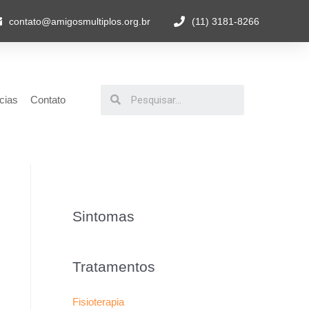
contato@amigosmultiplos.org.br
(11) 3181-8266
cias
Contato
Sintomas
Tratamentos
Fisioterapia