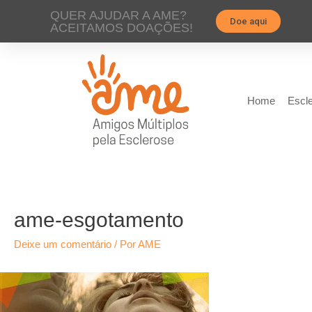
QUER AJUDAR A AME?
Doe aqui
ACEITAMOS DOAÇÕES!
Home
Escle
ame-esgotamento
Deixe um comentário
/ Por
AME