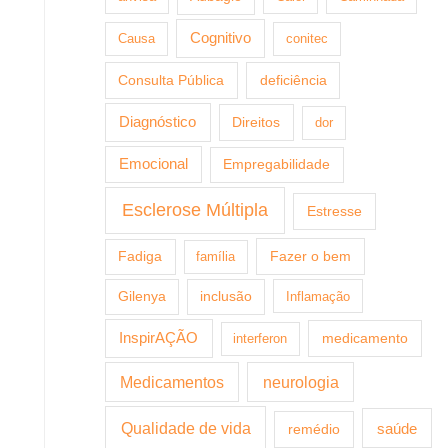
Cognitivo
Causa
conitec
Consulta Pública
deficiência
Diagnóstico
Direitos
dor
Emocional
Empregabilidade
Esclerose Múltipla
Estresse
Fazer o bem
Fadiga
família
Gilenya
inclusão
Inflamação
InspirAÇÃO
medicamento
interferon
Medicamentos
neurologia
Qualidade de vida
saúde
remédio