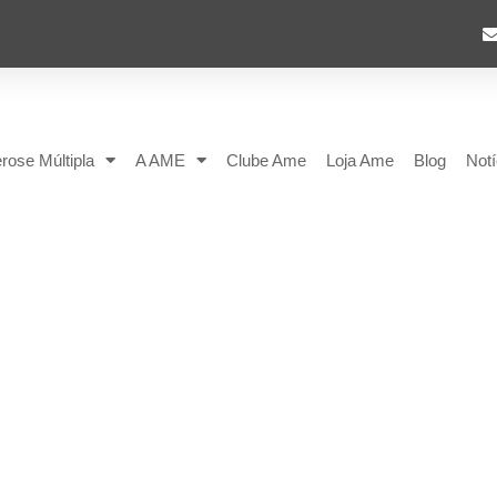
rose Múltipla
A AME
Clube Ame
Loja Ame
Blog
Notí