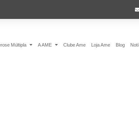
rose Múltipla
A AME
Clube Ame
Loja Ame
Blog
Notí