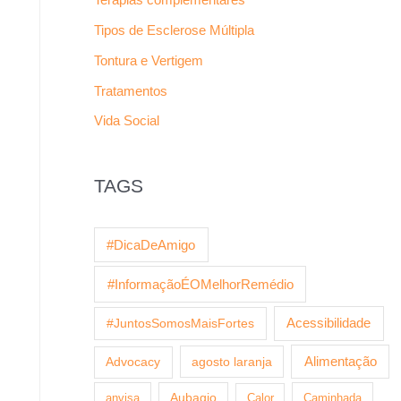
Tipos de Esclerose Múltipla
Tontura e Vertigem
Tratamentos
Vida Social
TAGS
#DicaDeAmigo
#InformaçãoÉOMelhorRemédio
Acessibilidade
#JuntosSomosMaisFortes
agosto laranja
Alimentação
Advocacy
anvisa
Aubagio
Calor
Caminhada