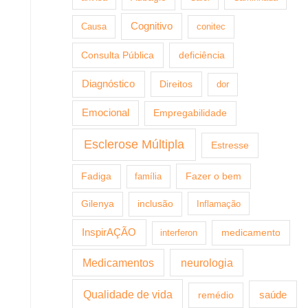
Cognitivo
Causa
conitec
Consulta Pública
deficiência
Diagnóstico
Direitos
dor
Emocional
Empregabilidade
Esclerose Múltipla
Estresse
Fazer o bem
Fadiga
família
Gilenya
inclusão
Inflamação
InspirAÇÃO
medicamento
interferon
Medicamentos
neurologia
Qualidade de vida
saúde
remédio