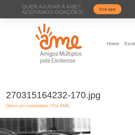
QUER AJUDAR A AME?
Doe aqui
ACEITAMOS DOAÇÕES!
Home
Escle
270315164232-170.jpg
Deixe um comentário
/ Por
AME