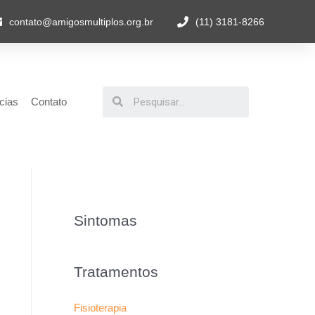
contato@amigosmultiplos.org.br
(11) 3181-8266
cias
Contato
Sintomas
Tratamentos
Fisioterapia