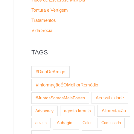
Tontura e Vertigem
Tratamentos
Vida Social
TAGS
#DicaDeAmigo
#InformaçãoÉOMelhorRemédio
Acessibilidade
#JuntosSomosMaisFortes
Alimentação
Advocacy
agosto laranja
anvisa
Aubagio
Calor
Caminhada