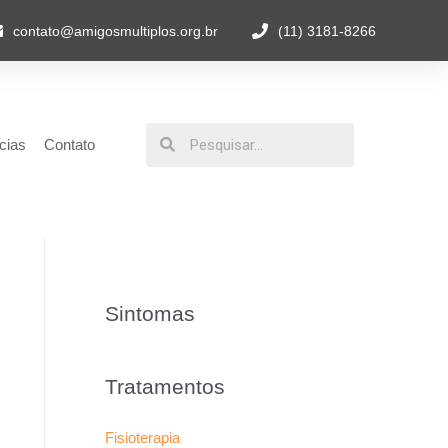
contato@amigosmultiplos.org.br
(11) 3181-8266
cias
Contato
Sintomas
Tratamentos
Fisioterapia