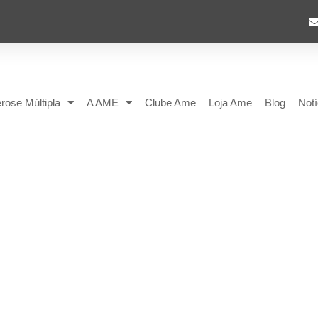
rose Múltipla
A AME
Clube Ame
Loja Ame
Blog
Notí