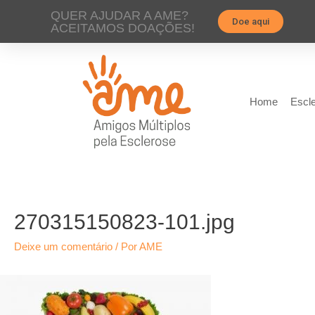
QUER AJUDAR A AME?
Doe aqui
ACEITAMOS DOAÇÕES!
Home
Escle
270315150823-101.jpg
Deixe um comentário
/ Por
AME