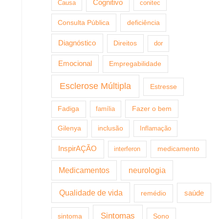
Cognitivo
Causa
conitec
Consulta Pública
deficiência
Diagnóstico
Direitos
dor
Emocional
Empregabilidade
Esclerose Múltipla
Estresse
Fazer o bem
Fadiga
família
Gilenya
inclusão
Inflamação
InspirAÇÃO
medicamento
interferon
Medicamentos
neurologia
Qualidade de vida
saúde
remédio
Sintomas
sintoma
Sono