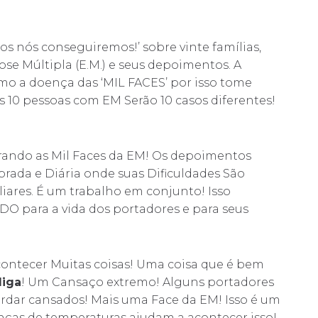
os nós conseguiremos!’ sobre vinte famílias,
se Múltipla (E.M.) e seus depoimentos. A
mo a doença das ‘MIL FACES’ por isso tome
 10 pessoas com EM Serão 10 casos diferentes!
mbrando as Mil Faces da EM! Os depoimentos
brada e Diária onde suas Dificuldades São
iares. É um trabalho em conjunto! Isso
 para a vida dos portadores e para seus
ontecer Muitas coisas! Uma coisa que é bem
diga
! Um Cansaço extremo! Alguns portadores
dar cansados! Mais uma Face da EM! Isso é um
ças de temperaturas ajudam a acontecer isso!