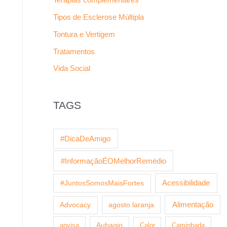
Tipos de Esclerose Múltipla
Tontura e Vertigem
Tratamentos
Vida Social
TAGS
#DicaDeAmigo
#InformaçãoÉOMelhorRemédio
Acessibilidade
#JuntosSomosMaisFortes
agosto laranja
Alimentação
Advocacy
anvisa
Aubagio
Calor
Caminhada