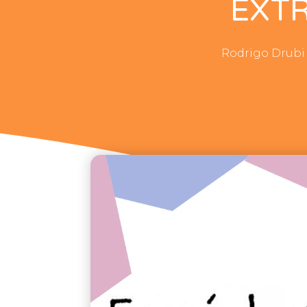
EXT
Rodrigo Drubi