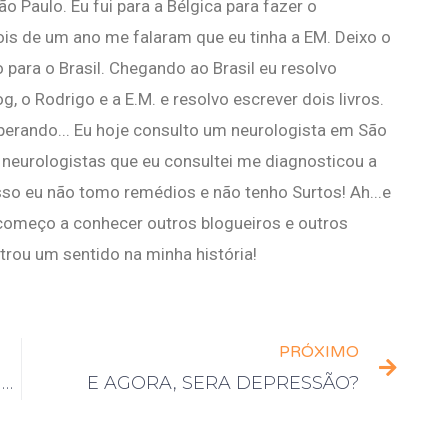
 Paulo. Eu fui para a Bélgica para fazer o
is de um ano me falaram que eu tinha a EM. Deixo o
 para o Brasil. Chegando ao Brasil eu resolvo
 o Rodrigo e a E.M. e resolvo escrever dois livros.
uperando... Eu hoje consulto um neurologista em São
neurologistas que eu consultei me diagnosticou a
sso eu não tomo remédios e não tenho Surtos! Ah...e
 começo a conhecer outros blogueiros e outros
rou um sentido na minha história!
PRÓXIMO
A necessidade de uma reforma da previdência, humanizada
E AGORA, SERA DEPRESSÃO?