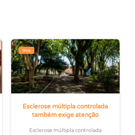
Blog
Esclerose múltipla controlada
também exige atenção
Esclerose múltipla controlada