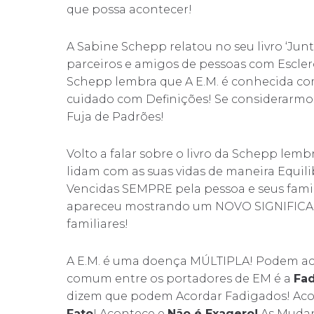
que possa acontecer!
A Sabine Schepp relatou no seu livro ‘Junt
parceiros e amigos de pessoas com Esclero
Schepp lembra que A E.M. é conhecida co
cuidado com Definições! Se considerarmos
Fuja de Padrões!
Volto a falar sobre o livro da Schepp le
lidam com as suas vidas de maneira Equili
Vencidas SEMPRE pela pessoa e seus famil
apareceu mostrando um NOVO SIGNIFICADO
familiares!
A E.M. é uma doença MÚLTIPLA! Podem ac
comum entre os portadores de EM é a
Fa
dizem que podem Acordar Fadigados! Acor
Fato
! Acontece e
Não é Exagero!
As Mudan