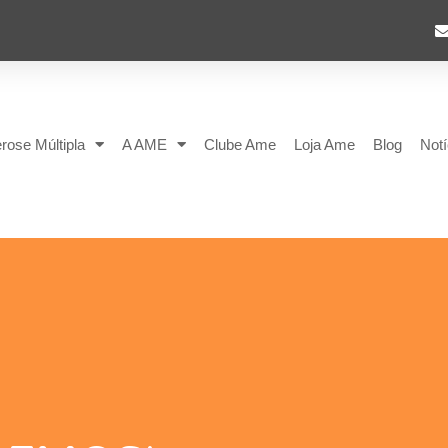
rose Múltipla
A AME
Clube Ame
Loja Ame
Blog
Notí