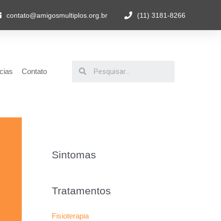
contato@amigosmultiplos.org.br
(11) 3181-8266
cias
Contato
Sintomas
Tratamentos
Fisioterapia