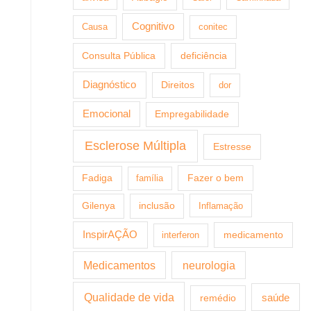
Cognitivo
Causa
conitec
Consulta Pública
deficiência
Diagnóstico
Direitos
dor
Emocional
Empregabilidade
Esclerose Múltipla
Estresse
Fazer o bem
Fadiga
família
Gilenya
inclusão
Inflamação
InspirAÇÃO
medicamento
interferon
Medicamentos
neurologia
Qualidade de vida
saúde
remédio