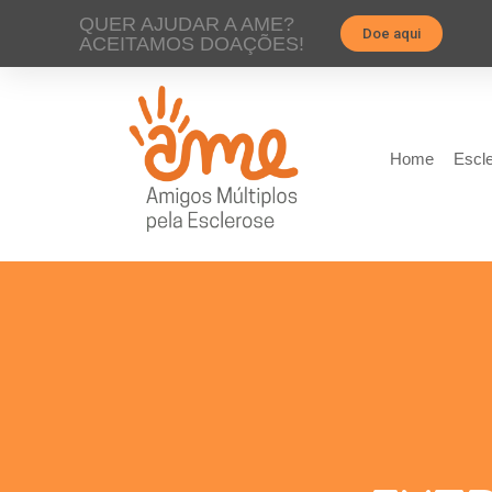
QUER AJUDAR A AME?
Doe aqui
ACEITAMOS DOAÇÕES!
Home
Escle