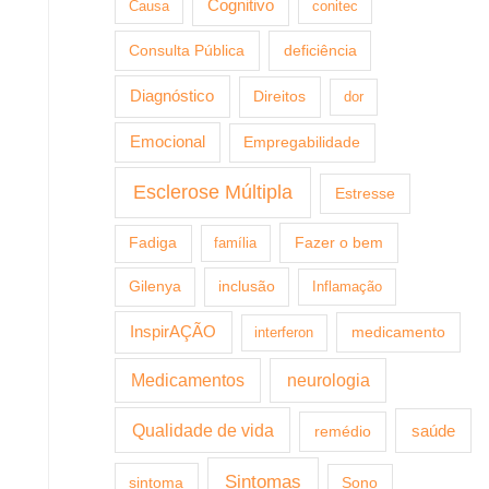
Cognitivo
Causa
conitec
Consulta Pública
deficiência
Diagnóstico
Direitos
dor
Emocional
Empregabilidade
Esclerose Múltipla
Estresse
Fazer o bem
Fadiga
família
Gilenya
inclusão
Inflamação
InspirAÇÃO
medicamento
interferon
Medicamentos
neurologia
Qualidade de vida
saúde
remédio
Sintomas
sintoma
Sono