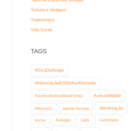
Tontura e Vertigem
Tratamentos
Vida Social
TAGS
#DicaDeAmigo
#InformaçãoÉOMelhorRemédio
Acessibilidade
#JuntosSomosMaisFortes
Alimentação
Advocacy
agosto laranja
anvisa
Aubagio
Calor
Caminhada