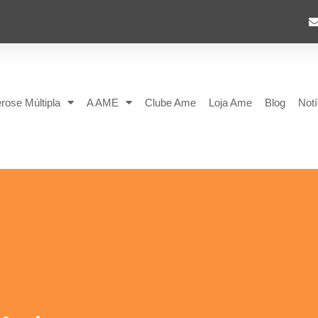
rose Múltipla
A AME
Clube Ame
Loja Ame
Blog
Notí