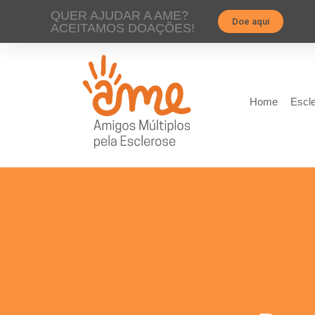
QUER AJUDAR A AME?
Doe aqui
ACEITAMOS DOAÇÕES!
Home
Escle