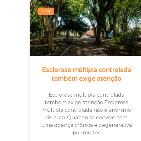
Blog
Esclerose múltipla controlada
também exige atenção
Esclerose múltipla controlada
também exige atenção Esclerose
Múltipla controlada não é sinônimo
de cura. Quando se convive com
uma doença crônica e degenerativa
por muitos