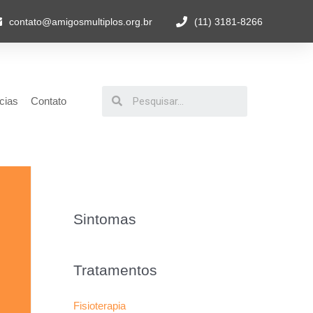
contato@amigosmultiplos.org.br
(11) 3181-8266
cias
Contato
Sintomas
Tratamentos
Fisioterapia