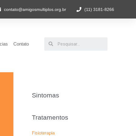
contato@amigosmultiplos.org.br
(11) 3181-8266
cias
Contato
Sintomas
Tratamentos
Fisioterapia