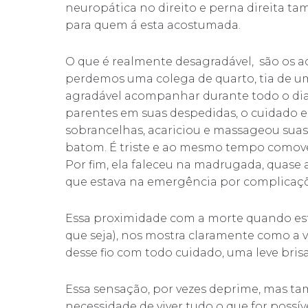
neuropática no direito e perna direita 
para quem á esta acostumada.
O que é realmente desagradável, são os a
perdemos uma colega de quarto, tia de um
agradável acompanhar durante todo o dia 
parentes em suas despedidas, o cuidado e 
sobrancelhas, acariciou e massageou sua
batom. É triste e ao mesmo tempo comov
Por fim, ela faleceu na madrugada, quas
que estava na emergência por complicaçõ
Essa proximidade com a morte quando est
que seja), nos mostra claramente como a
desse fio com todo cuidado, uma leve bris
Essa sensação, por vezes deprime, mas 
necessidade de viver tudo o que for possív