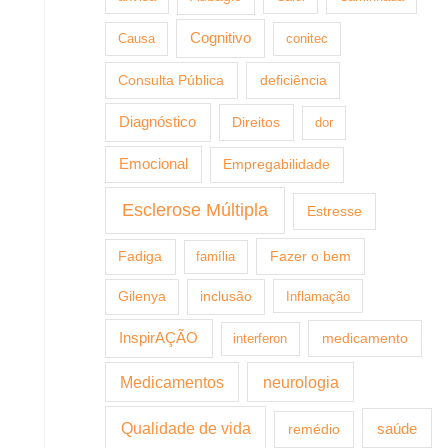
Cognitivo
Causa
conitec
Consulta Pública
deficiência
Diagnóstico
Direitos
dor
Emocional
Empregabilidade
Esclerose Múltipla
Estresse
Fazer o bem
Fadiga
família
Gilenya
inclusão
Inflamação
InspirAÇÃO
medicamento
interferon
Medicamentos
neurologia
Qualidade de vida
saúde
remédio