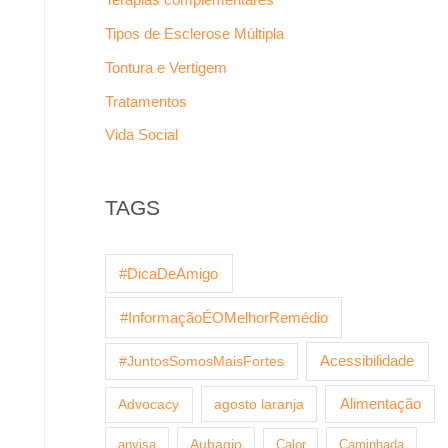
Tipos de Esclerose Múltipla
Tontura e Vertigem
Tratamentos
Vida Social
TAGS
#DicaDeAmigo
#InformaçãoÉOMelhorRemédio
Acessibilidade
#JuntosSomosMaisFortes
agosto laranja
Alimentação
Advocacy
anvisa
Aubagio
Calor
Caminhada