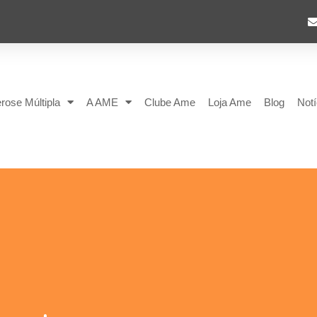
rose Múltipla
A AME
Clube Ame
Loja Ame
Blog
Notí