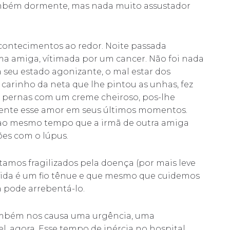
também dormente, mas nada muito assustador
contecimentos ao redor. Noite passada
a amiga, vítimada por um cancer. Não foi nada
seu estado agonizante, o mal estar dos
carinho da neta que lhe pintou as unhas, fez
s pernas com um creme cheiroso, pos-lhe
ente esse amor em seus últimos momentos.
e ao mesmo tempo que a irmã de outra amiga
es com o lúpus.
amos fragilizados pela doença (por mais leve
 vida é um fio tênue e que mesmo que cuidemos
a pode arrebentá-lo.
também nos causa uma urgência, uma
el, agora. Esse tempo de inércia no hospital,