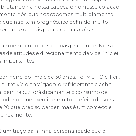
 brotando na nossa cabeça e no nosso coração.
almente nós, que nos sabemos multiplamente
 que não tem prognóstico definido, muito
er tarde demais para algumas coisas.
s também tenho coisas boas pra contar. Nessa
de atitudes e direcionamento de vida, iniciei
 importantes.
nheiro por mais de 30 anos. Foi MUITO difícil,
tro vício enraigado: o refrigerante e acho
. Também reduzi drásticamente o consumo de
podendo me exercitar muito, o efeito disso na
e 20 que preciso perder, mas é um começo e
ofundamente.
e é um traço da minha personalidade que é