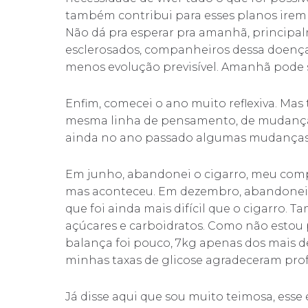
também contribui para esses planos irem
Não dá pra esperar pra amanhã, princip
esclerosados, companheiros dessa doença
menos evolução previsível. Amanhã pode s
Enfim, comecei o ano muito reflexiva. Ma
mesma linha de pensamento, de mudanças 
ainda no ano passado algumas mudanças
Em junho, abandonei o cigarro, meu compa
mas aconteceu. Em dezembro, abandonei ou
que foi ainda mais difícil que o cigarro
açúcares e carboidratos. Como não estou 
balança foi pouco, 7kg apenas dos mais d
minhas taxas de glicose agradeceram pr
Já disse aqui que sou muito teimosa, ess