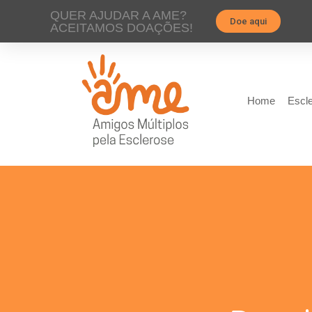
QUER AJUDAR A AME?
Doe aqui
ACEITAMOS DOAÇÕES!
Home
Escle