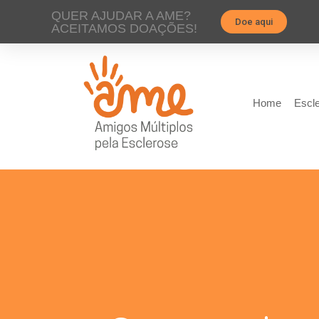
QUER AJUDAR A AME?
Doe aqui
ACEITAMOS DOAÇÕES!
Home
Escle