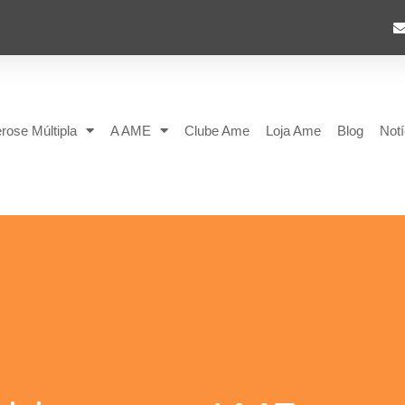
rose Múltipla
A AME
Clube Ame
Loja Ame
Blog
Notí