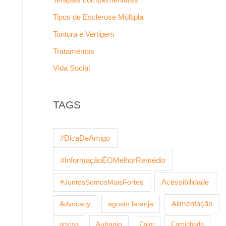
Tipos de Esclerose Múltipla
Tontura e Vertigem
Tratamentos
Vida Social
TAGS
#DicaDeAmigo
#InformaçãoÉOMelhorRemédio
Acessibilidade
#JuntosSomosMaisFortes
agosto laranja
Alimentação
Advocacy
anvisa
Aubagio
Calor
Caminhada