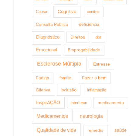
Cognitivo
Causa
conitec
Consulta Pública
deficiência
Diagnóstico
Direitos
dor
Emocional
Empregabilidade
Esclerose Múltipla
Estresse
Fazer o bem
Fadiga
família
Gilenya
inclusão
Inflamação
InspirAÇÃO
medicamento
interferon
Medicamentos
neurologia
Qualidade de vida
saúde
remédio