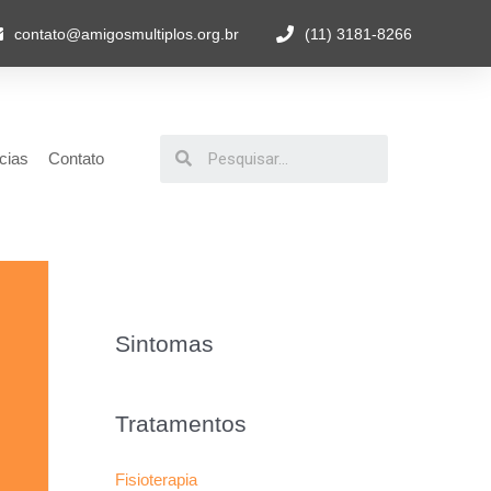
contato@amigosmultiplos.org.br
(11) 3181-8266
cias
Contato
Sintomas
Tratamentos
Fisioterapia