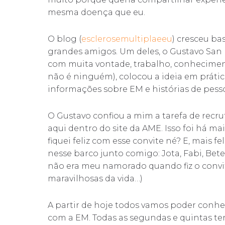
mesma doença que eu.
O blog (
esclerosemultiplaeeu
) cresceu bas
grandes amigos. Um deles, o Gustavo San Ma
com muita vontade, trabalho, conhecimen
não é ninguém), colocou a ideia em prátic
informações sobre EM e histórias de pes
O Gustavo confiou a mim a tarefa de recr
aqui dentro do site da AME. Isso foi há m
fiquei feliz com esse convite né? E, mais 
nesse barco junto comigo: Jota, Fabi, Bete
não era meu namorado quando fiz o convi
maravilhosas da vida…)
A partir de hoje todos vamos poder conhec
com a EM. Todas as segundas e quintas te