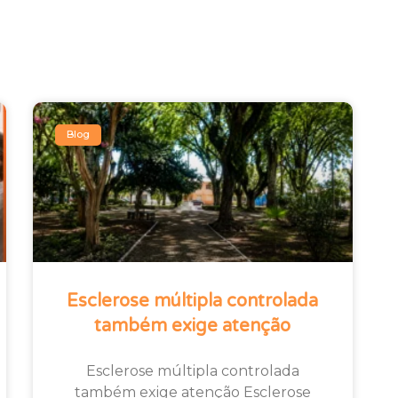
Blog
Esclerose múltipla controlada
também exige atenção
Esclerose múltipla controlada
também exige atenção Esclerose