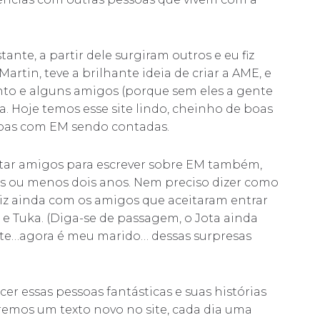
tante, a partir dele surgiram outros e eu fiz
rtin, teve a brilhante ideia de criar a AME, e
to e alguns amigos (porque sem eles a gente
a. Hoje temos esse site lindo, cheinho de boas
soas com EM sendo contadas.
utar amigos para escrever sobre EM também,
ais ou menos dois anos. Nem preciso dizer como
feliz ainda com os amigos que aceitaram entrar
 e Tuka. (Diga-se de passagem, o Jota ainda
te…agora é meu marido… dessas surpresas
er essas pessoas fantásticas e suas histórias
remos um texto novo no site, cada dia uma