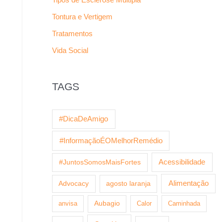
Tontura e Vertigem
Tratamentos
Vida Social
TAGS
#DicaDeAmigo
#InformaçãoÉOMelhorRemédio
Acessibilidade
#JuntosSomosMaisFortes
Alimentação
Advocacy
agosto laranja
anvisa
Aubagio
Calor
Caminhada