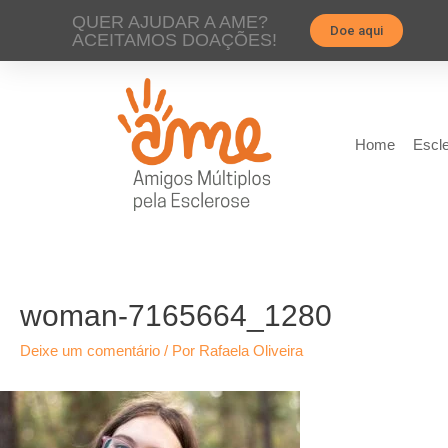
QUER AJUDAR A AME?
Doe aqui
ACEITAMOS DOAÇÕES!
Home
Escle
woman-7165664_1280
Deixe um comentário
/ Por
Rafaela Oliveira