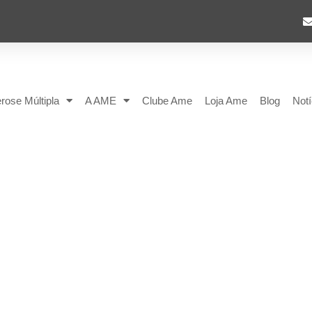
rose Múltipla
A AME
Clube Ame
Loja Ame
Blog
Notí