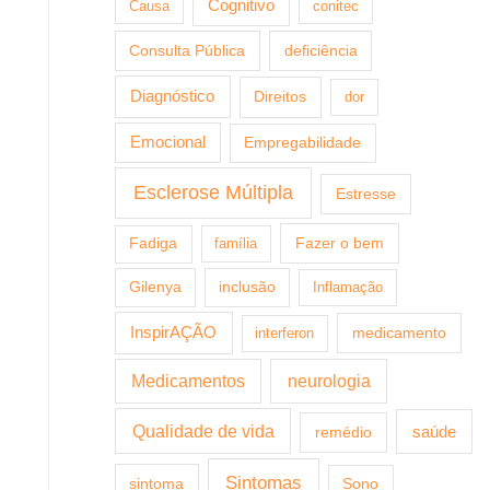
Cognitivo
Causa
conitec
Consulta Pública
deficiência
Diagnóstico
Direitos
dor
Emocional
Empregabilidade
Esclerose Múltipla
Estresse
Fazer o bem
Fadiga
família
Gilenya
inclusão
Inflamação
InspirAÇÃO
medicamento
interferon
Medicamentos
neurologia
Qualidade de vida
saúde
remédio
Sintomas
sintoma
Sono