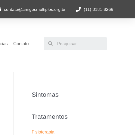
contato@amigosmultiplos.org.br
(11) 3181-8266
cias
Contato
Sintomas
Tratamentos
Fisioterapia