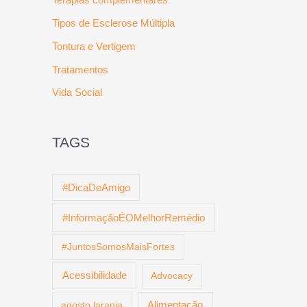
Tipos de Esclerose Múltipla
Tontura e Vertigem
Tratamentos
Vida Social
TAGS
#DicaDeAmigo
#InformaçãoÉOMelhorRemédio
#JuntosSomosMaisFortes
Acessibilidade
Advocacy
agosto laranja
Alimentação