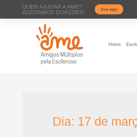
QUER AJUDAR A AME?
Doe aqui
ACEITAMOS DOAÇÕES!
Home
Escle
Dia:
17 de mar