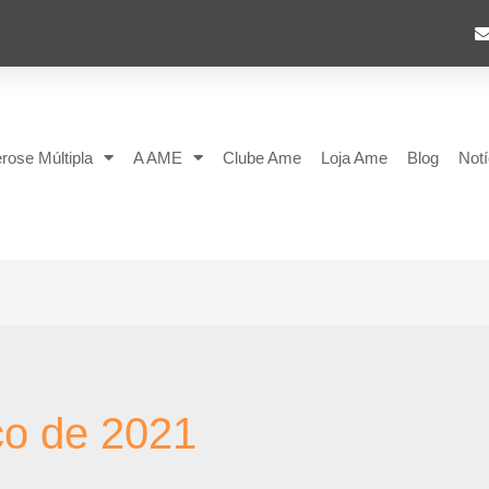
rose Múltipla
A AME
Clube Ame
Loja Ame
Blog
Notí
ço de 2021