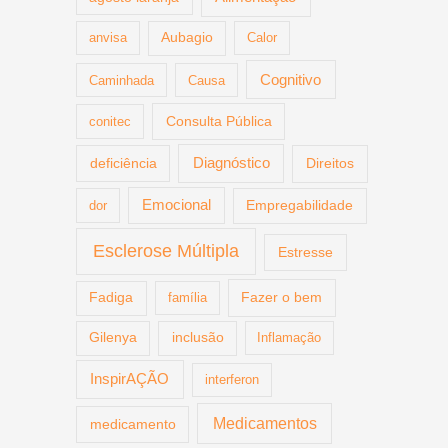
anvisa
Aubagio
Calor
Cognitivo
Caminhada
Causa
Consulta Pública
conitec
deficiência
Diagnóstico
Direitos
Emocional
dor
Empregabilidade
Esclerose Múltipla
Estresse
Fazer o bem
Fadiga
família
Gilenya
inclusão
Inflamação
InspirAÇÃO
interferon
Medicamentos
medicamento