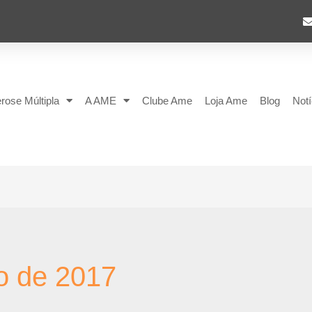
rose Múltipla
A AME
Clube Ame
Loja Ame
Blog
Notí
o de 2017