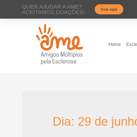
QUER AJUDAR A AME?
Doe aqui
ACEITAMOS DOAÇÕES!
Home
Escle
Dia:
29 de junh