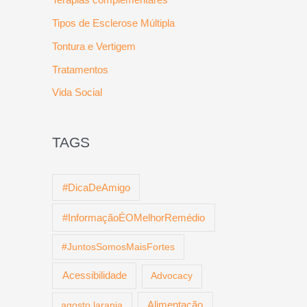
Tipos de Esclerose Múltipla
Tontura e Vertigem
Tratamentos
Vida Social
TAGS
#DicaDeAmigo
#InformaçãoÉOMelhorRemédio
#JuntosSomosMaisFortes
Acessibilidade
Advocacy
agosto laranja
Alimentação