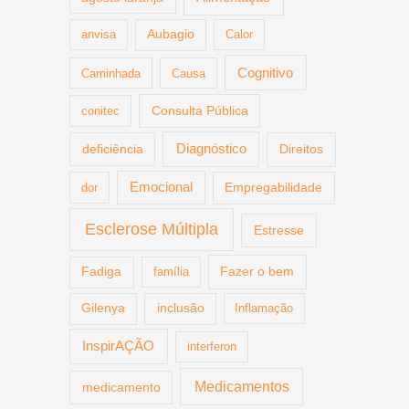
anvisa
Aubagio
Calor
Cognitivo
Caminhada
Causa
Consulta Pública
conitec
deficiência
Diagnóstico
Direitos
Emocional
dor
Empregabilidade
Esclerose Múltipla
Estresse
Fazer o bem
Fadiga
família
Gilenya
inclusão
Inflamação
InspirAÇÃO
interferon
Medicamentos
medicamento