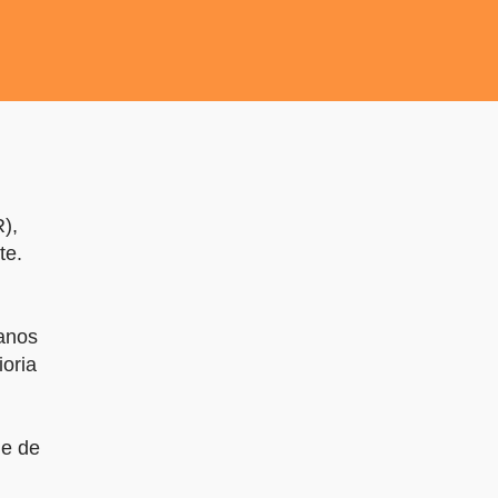
),
te.
anos
oria
ie de