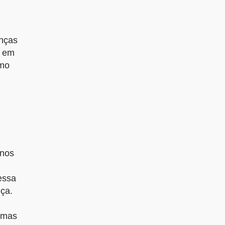
anças
M em
omo
anos
essa
nça.
gumas