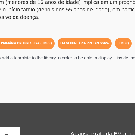
em (menores de 16 anos de idade) implica em um prognó
o início tardio (depois dos 55 anos de idade), em partic
ssivo da doença.
 PRIMÁRIA PROGRESSIVA (EMPP)
EM SECUNDÁRIA PROGRESSIVA
(EMSP)
dd a template to the library in order to be able to display it inside th
A causa exata da EM aind