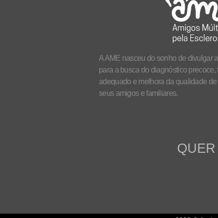
A AME nasceu do sonho de divulgar a
para a busca do diagnóstico precoce, 
adequado e melhora da qualidade de 
seus amigos e familiares.
QUER 