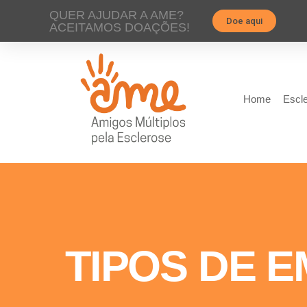
QUER AJUDAR A AME?
Doe aqui
ACEITAMOS DOAÇÕES!
Home
Escle
TIPOS DE E