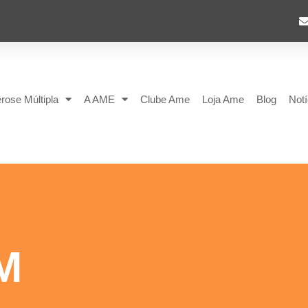
rose Múltipla
A AME
Clube Ame
Loja Ame
Blog
Notí
M