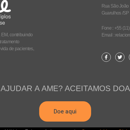
Rua São João D
Guarulhos /SP
Fone : +55 (11
 EM, contribuindo
Email : relaci
tratamento
vida de pacientes,
AJUDAR A AME? ACEITAMOS DO
Doe aqui