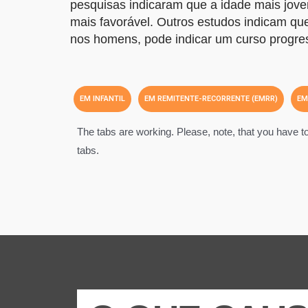
pesquisas indicaram que a idade mais jov
mais favorável. Outros estudos indicam que 
nos homens, pode indicar um curso progre
EM INFANTIL
EM REMITENTE-RECORRENTE (EMRR)
EM
The tabs are working. Please, note, that you have to a
tabs.