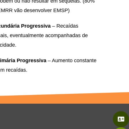
podem ou não resultar em sequelas. (80%
EMRR vão desenvolver EMSP)
undária Progressiva
– Recaídas
iciais, eventualmente acompanhadas de
cidade.
mária Progressiva
– Aumento constante
em recaídas.