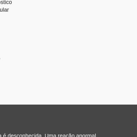
stico
ular
e
a é desconhecida. Uma reação anormal