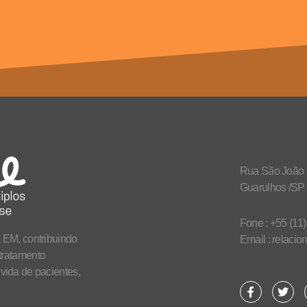
Rua São João D
Guarulhos /SP
Fone : +55 (11
 EM, contribuindo
Email : relaci
tratamento
vida de pacientes,