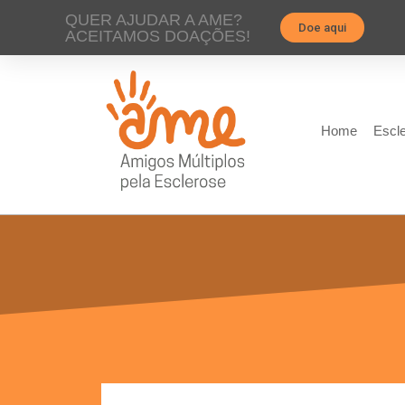
QUER AJUDAR A AME?
Doe aqui
ACEITAMOS DOAÇÕES!
Home
Escle