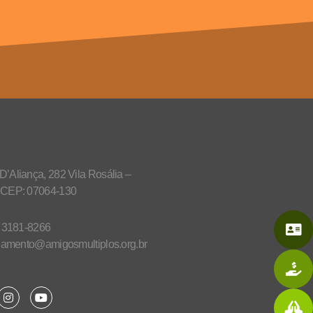
’Aliança, 282 Vila Rosália –
 CEP: 07064-130
) 3181-8266
onamento@amigosmultiplos.org.br