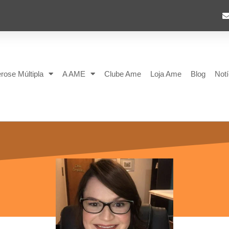
rose Múltipla
A AME
Clube Ame
Loja Ame
Blog
Notí