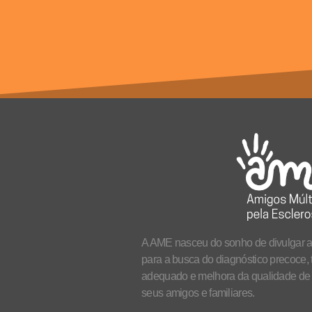
A AME nasceu do sonho de divulgar a
para a busca do diagnóstico precoce, 
adequado e melhora da qualidade de 
seus amigos e familiares.