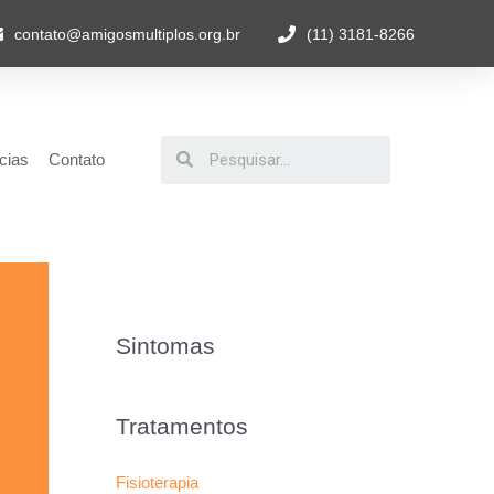
contato@amigosmultiplos.org.br
(11) 3181-8266
cias
Contato
Sintomas
Tratamentos
Fisioterapia