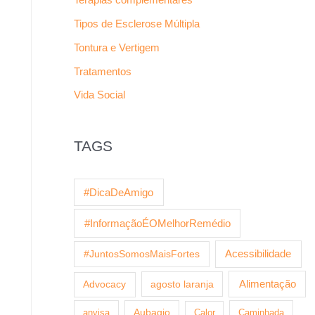
Tipos de Esclerose Múltipla
Tontura e Vertigem
Tratamentos
Vida Social
TAGS
#DicaDeAmigo
#InformaçãoÉOMelhorRemédio
Acessibilidade
#JuntosSomosMaisFortes
agosto laranja
Alimentação
Advocacy
anvisa
Aubagio
Calor
Caminhada