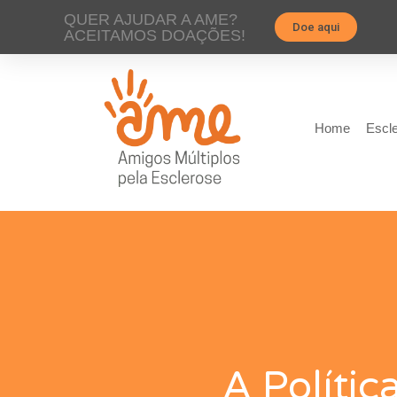
QUER AJUDAR A AME?
Doe aqui
ACEITAMOS DOAÇÕES!
Home
Escle
A Políti