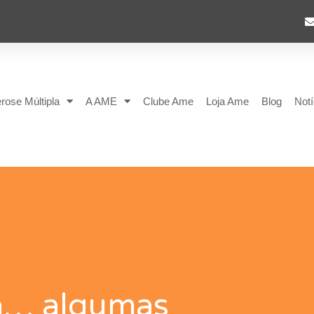
rose Múltipla
A AME
Clube Ame
Loja Ame
Blog
Notí
ca… algumas