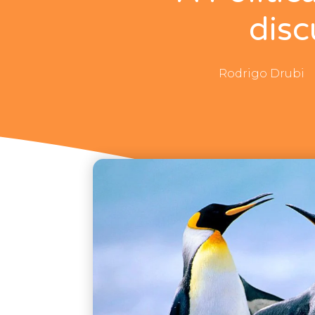
disc
Rodrigo Drubi