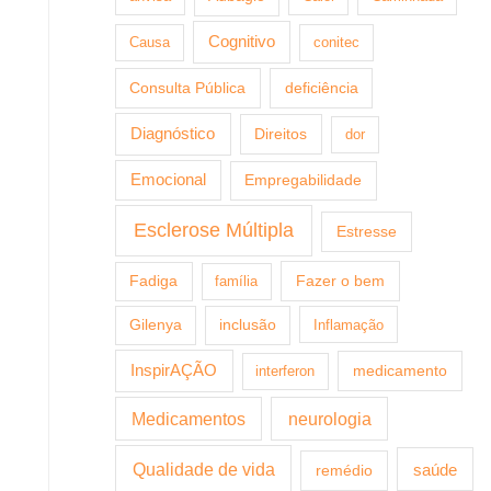
Cognitivo
Causa
conitec
Consulta Pública
deficiência
Diagnóstico
Direitos
dor
Emocional
Empregabilidade
Esclerose Múltipla
Estresse
Fazer o bem
Fadiga
família
Gilenya
inclusão
Inflamação
InspirAÇÃO
medicamento
interferon
Medicamentos
neurologia
Qualidade de vida
saúde
remédio