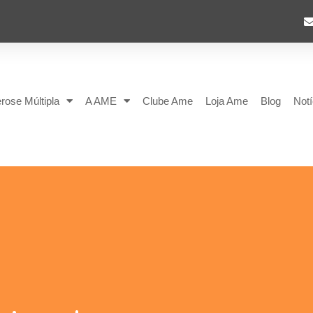
rose Múltipla
A AME
Clube Ame
Loja Ame
Blog
Notí