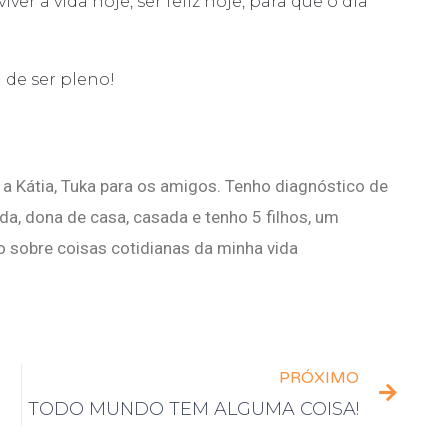
er a vida hoje, ser feliz hoje, para que o dia
 de ser pleno!
a Kátia, Tuka para os amigos. Tenho diagnóstico de
a, dona de casa, casada e tenho 5 filhos, um
o sobre coisas cotidianas da minha vida
PRÓXIMO
TODO MUNDO TEM ALGUMA COISA!