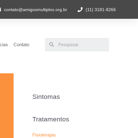
contato@amigosmultiplos.org.br
(11) 3181-8266
cias
Contato
Sintomas
Tratamentos
Fisioterapia