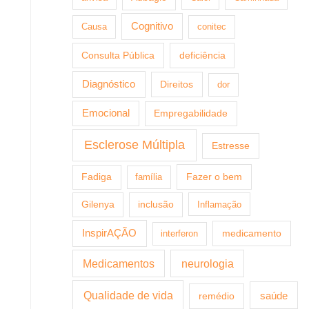
Cognitivo
Causa
conitec
Consulta Pública
deficiência
Diagnóstico
Direitos
dor
Emocional
Empregabilidade
Esclerose Múltipla
Estresse
Fazer o bem
Fadiga
família
Gilenya
inclusão
Inflamação
InspirAÇÃO
medicamento
interferon
Medicamentos
neurologia
Qualidade de vida
saúde
remédio