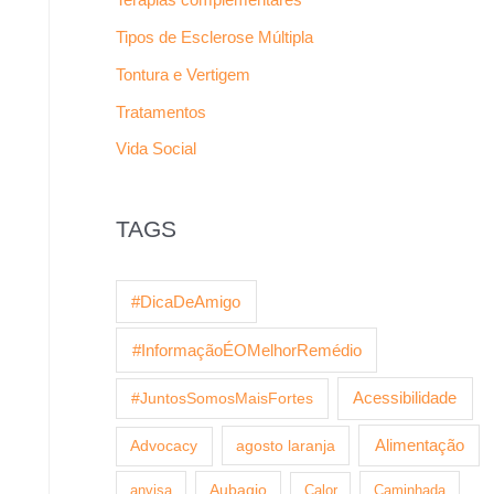
Tipos de Esclerose Múltipla
Tontura e Vertigem
Tratamentos
Vida Social
TAGS
#DicaDeAmigo
#InformaçãoÉOMelhorRemédio
Acessibilidade
#JuntosSomosMaisFortes
agosto laranja
Alimentação
Advocacy
anvisa
Aubagio
Calor
Caminhada