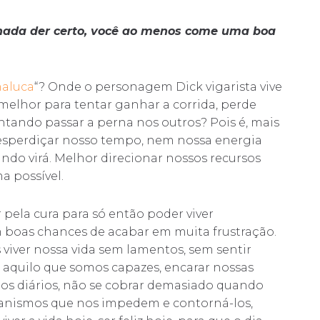
e nada der certo, você ao menos come uma boa
maluca
“? Onde o personagem Dick vigarista vive
melhor para tentar ganhar a corrida, perde
ntando passar a perna nos outros? Pois é, mais
sperdiçar nosso tempo, nem nossa energia
do virá. Melhor direcionar nossos recursos
a possível.
r pela cura para só então poder viver
boas chances de acabar em muita frustração.
viver nossa vida sem lamentos, sem sentir
aquilo que somos capazes, encarar nossas
fios diários, não se cobrar demasiado quando
ecanismos que nos impedem e contorná-los,