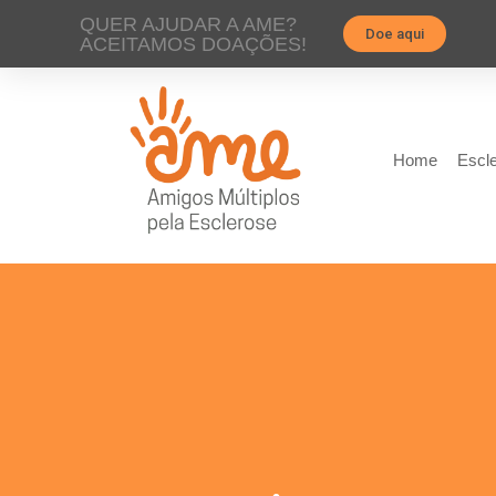
QUER AJUDAR A AME?
Doe aqui
ACEITAMOS DOAÇÕES!
Home
Escle