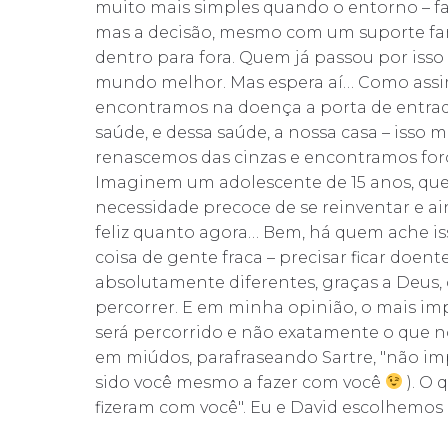
muito mais simples quando o entorno – fa
mas a decisão, mesmo com um suporte famil
dentro para fora. Quem já passou por is
mundo melhor. Mas espera aí… Como assi
encontramos na doença a porta de entrada
saúde, e dessa saúde, a nossa casa – iss
renascemos das cinzas e encontramos for
Imaginem um adolescente de 15 anos, que
necessidade precoce de se reinventar e ai
feliz quanto agora… Bem, há quem ache isso 
coisa de gente fraca – precisar ficar doe
absolutamente diferentes, graças a Deus
percorrer. E em minha opinião, o mais i
será percorrido e não exatamente o que no
em miúdos, parafraseando Sartre, "não im
sido você mesmo a fazer com você
). O 
fizeram com você". Eu e David escolhemos