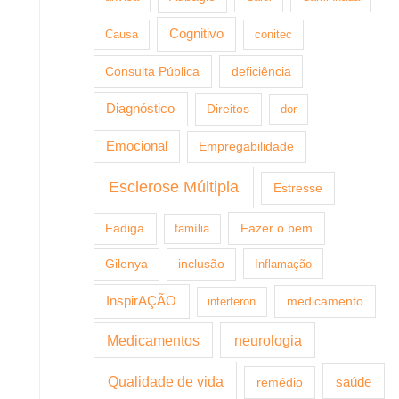
Cognitivo
Causa
conitec
Consulta Pública
deficiência
Diagnóstico
Direitos
dor
Emocional
Empregabilidade
Esclerose Múltipla
Estresse
Fazer o bem
Fadiga
família
Gilenya
inclusão
Inflamação
InspirAÇÃO
medicamento
interferon
Medicamentos
neurologia
Qualidade de vida
saúde
remédio