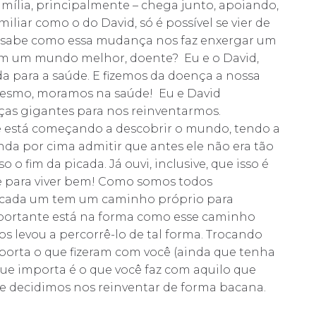
mília, principalmente – chega junto, apoiando,
iar como o do David, só é possível se vier de
so sabe como essa mudança nos faz enxergar um
m um mundo melhor, doente? Eu e o David,
 para a saúde. E fizemos da doença a nossa
o mesmo, moramos na saúde! Eu e David
ças gigantes para nos reinventarmos.
 está começando a descobrir o mundo, tendo a
nda por cima admitir que antes ele não era tão
o fim da picada. Já ouvi, inclusive, que isso é
nte para viver bem! Como somos todos
, cada um tem um caminho próprio para
mportante está na forma como esse caminho
s levou a percorrê-lo de tal forma. Trocando
porta o que fizeram com você (ainda que tenha
que importa é o que você faz com aquilo que
 e decidimos nos reinventar de forma bacana.