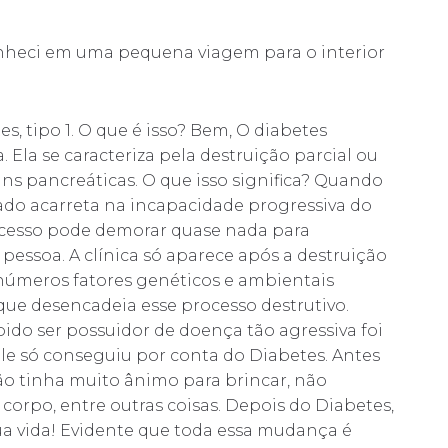
nheci em uma pequena viagem para o interior
s, tipo 1. O que é isso? Bem, O diabetes
. Ela se caracteriza pela destruição parcial ou
ans pancreáticas. O que isso significa? Quando
ltado acarreta na incapacidade progressiva do
ocesso pode demorar quase nada para
pessoa. A clínica só aparece após a destruição
números fatores genéticos e ambientais
ue desencadeia esse processo destrutivo.
abido ser possuidor de doença tão agressiva foi
ele só conseguiu por conta do Diabetes. Antes
ão tinha muito ânimo para brincar, não
corpo, entre outras coisas. Depois do Diabetes,
sua vida! Evidente que toda essa mudança é