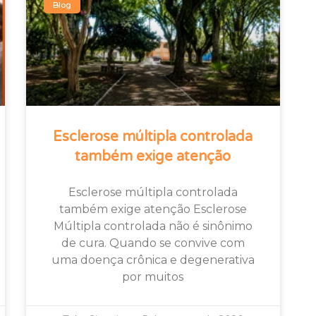
Blog
Esclerose múltipla controlada
também exige atenção
Esclerose múltipla controlada
também exige atenção Esclerose
Múltipla controlada não é sinônimo
de cura. Quando se convive com
uma doença crônica e degenerativa
por muitos