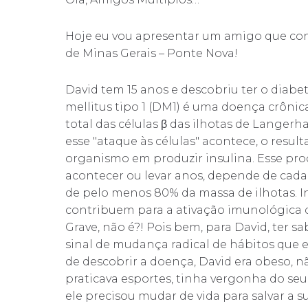
Hoje eu vou apresentar um amigo que co
de Minas Gerais – Ponte Nova!
David tem 15 anos e descobriu ter o diabete
mellitus tipo 1 (DM1) é uma doença crônica
total das células β das ilhotas de Langerh
esse "ataque às células" acontece, o resu
organismo em produzir insulina. Esse pr
acontecer ou levar anos, depende de cada 
de pelo menos 80% da massa de ilhotas. I
contribuem para a ativação imunológica q
Grave, não é?! Pois bem, para David, ter s
sinal de mudança radical de hábitos que 
de descobrir a doença, David era obeso, n
praticava esportes, tinha vergonha do seu 
ele precisou mudar de vida para salvar a 