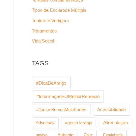
Tipos de Esclerose Múltipla
Tontura e Vertigem
Tratamentos
Vida Social
TAGS
#DicaDeAmigo
#InformaçãoÉOMelhorRemédio
Acessibilidade
#JuntosSomosMaisFortes
agosto laranja
Alimentação
Advocacy
anvisa
Aubagio
Calor
Caminhada