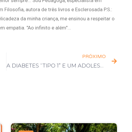
elhor sempre... Sou Pedagoga, especialista em
m Filosofia, autora de três livros e Esclerosada P.S.:
licadeza da minha criança, me ensinou a respeitar o
empatia. "Ao infinito e além"...
PRÓXIMO
A DIABETES “TIPO 1” E UM ADOLESCENTE INCRÍVEL