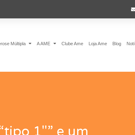
rose Múltipla
A AME
Clube Ame
Loja Ame
Blog
Notí
“tipo 1″” e um