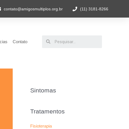
contato@amigosmultiplos.org.br
(11) 3181-8266
cias
Contato
Sintomas
Tratamentos
Fisioterapia