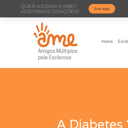
QUER AJUDAR A AME?
Doe aqui
ACEITAMOS DOAÇÕES!
Home
Escle
A Diabetes 