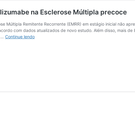
lizumabe na Esclerose Múltipla precoce
e Múltipla Remitente Recorrente (EMRR) em estágio inicial não apr
acordo com dados atualizados de novo estudo. Além disso, mais de
Dados
e …
Continue lendo
de
2
anos
de
estudo
sobre
o
ocrelizumabe
na
Esclerose
Múltipla
precoce